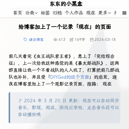
东东的小黑盒
首页
分类
标签
归档
个人作品
现在
更多
关于
给博客加上了一个记录「现在」的页面
建设博客
413
169
字
2024-03-18
前几天看完《虫王战队君王者》，患上了「完结综合
征」，上一次给我这种感觉的是《暴太郎战队》，这两
部直接让我一个不看战队的人入坑了，打算把前几部战
队也补补，并且受「
DIYGod的这个页面
」的启发，连
夜在博客里加上了一个观影记录页面，指路： 现在
🚩 2024 年 3 月 20 日 更新：现在可以自动同步
音乐、影视、阅读、游戏记录啦，点击音乐还可以
自动播放哦